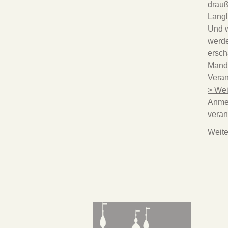
drauß
Langl
Und w
werde
ersch
Mando
Veran
> Wei
Anme
veran
Weite