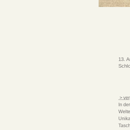
_____
13. A
Schl
.
 > ve
In de
Welte
Unika
Tasch