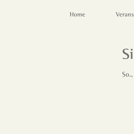
Home
Verans
S
So.,
Ei