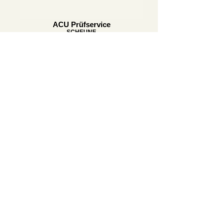
ACU Prüfservice
SCHEUNE
Yoga Institut
SCHEUNE
Ambulanter Pflegedienst
GESINDE-/BACKHAUS