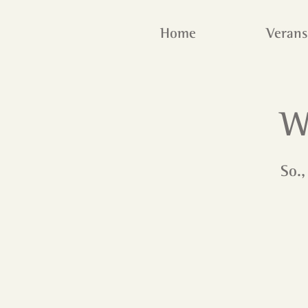
Home
Verans
W
So.,
Ti
An