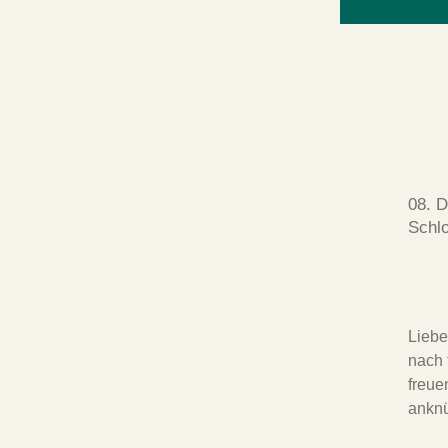
_____
08. D
Schl
.
Liebe
nach 
freue
anknü