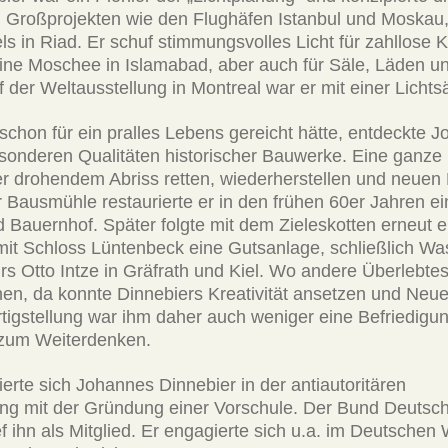
 Großprojekten wie den Flughäfen Istanbul und Moskau
ls in Riad. Er schuf stimmungsvolles Licht für zahllose K
eine Moschee in Islamabad, aber auch für Säle, Läden u
der Weltausstellung in Montreal war er mit einer Lichtsä
 schon für ein pralles Lebens gereicht hätte, entdeckte 
esonderen Qualitäten historischer Bauwerke. Eine ganze
der drohendem Abriss retten, wiederherstellen und neue
r Bausmühle restaurierte er in den frühen 60er Jahren e
Bauernhof. Später folgte mit dem Zieleskotten erneut e
it Schloss Lüntenbeck eine Gutsanlage, schließlich W
s Otto Intze in Gräfrath und Kiel. Wo andere Überlebtes
n, da konnte Dinnebiers Kreativität ansetzen und Neue
tigstellung war ihm daher auch weniger eine Befriedigun
zum Weiterdenken.
rte sich Johannes Dinnebier in der antiautoritären
g mit der Gründung einer Vorschule. Der Bund Deutsc
ef ihn als Mitglied. Er engagierte sich u.a. im Deutsche