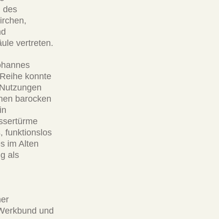
, des
irchen,
nd
ule vertreten.
Johannes
 Reihe konnte
n Nutzungen
inen barocken
in
assertürme
, funktionslos
s im Alten
g als
her
n Werkbund und