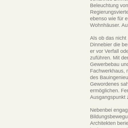
Beleuchtung von
Regierungsvierte
ebenso wie für 
Wohnhäuser. Auf 
Als ob das nicht
Dinnebier die b
er vor Verfall o
zuführen. Mit de
Gewerbebau und 
Fachwerkhaus, m
des Bauingenieur
Gewordenes sahe
ermöglichen. Fer
Ausgangspunkt 
Nebenbei engagie
Bildungsbewegun
Architekten beri