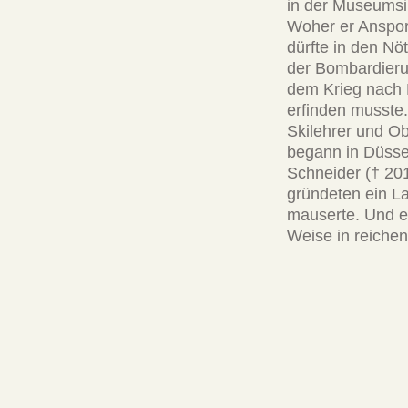
in der Museumsi
Woher er Anspor
dürfte in den Nö
der Bombardieru
dem Krieg nach 
erfinden musste.
Skilehrer und O
begann in Düssel
Schneider († 201
gründeten ein L
mauserte. Und ei
Weise in reichen