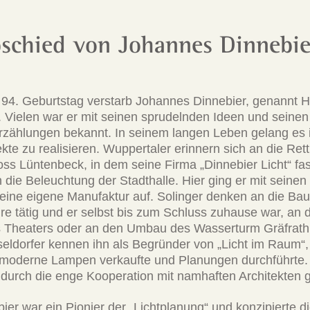
schied von Johannes Dinnebie
 94. Geburtstag verstarb Johannes Dinnebier, genannt 
 Vielen war er mit seinen sprudelnden Ideen und seinen
rzählungen bekannt. In seinem langen Leben gelang es i
te zu realisieren. Wuppertaler erinnern sich an die Ret
oss Lüntenbeck, in dem seine Firma „Dinnebier Licht“ fa
n die Beleuchtung der Stadthalle. Hier ging er mit seinen 
 eine eigene Manufaktur auf. Solinger denken an die Ba
re tätig und er selbst bis zum Schluss zuhause war, an d
 Theaters oder an den Umbau des Wasserturm Gräfrat
seldorfer kennen ihn als Begründer von „Licht im Raum“
moderne Lampen verkaufte und Planungen durchführte. 
t durch die enge Kooperation mit namhaften Architekten 
er war ein Pionier der „Lichtplanung“ und konzipierte d