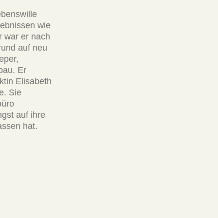
benswille
lebnissen wie
r war er nach
rund auf neu
eper,
bau. Er
tin Elisabeth
e. Sie
büro
gst auf ihre
assen hat.