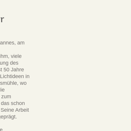
r
Hannes, am
hm, viele
tung des
st 50 Jahre
Lichtideen in
usmühle, wo
ie
h zum
, das schon
Seine Arbeit
geprägt.
ie