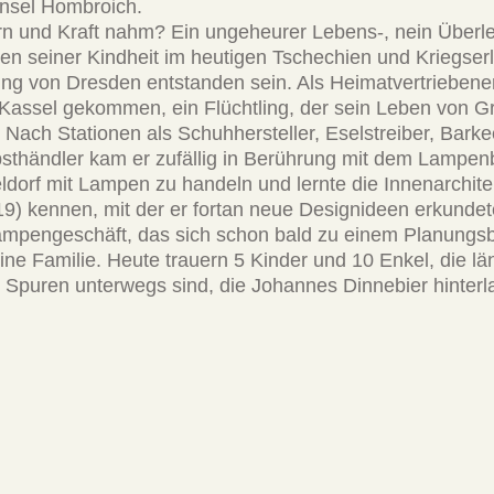
nsel Hombroich.
n und Kraft nahm? Ein ungeheurer Lebens-, nein Überle
ten seiner Kindheit im heutigen Tschechien und Kriegser
ng von Dresden entstanden sein. Als Heimatvertriebene
Kassel gekommen, ein Flüchtling, der sein Leben von G
 Nach Stationen als Schuhhersteller, Eselstreiber, Barke
bsthändler kam er zufällig in Berührung mit dem Lampen
dorf mit Lampen zu handeln und lernte die Innenarchitek
9) kennen, mit der er fortan neue Designideen erkundet
ampengeschäft, das sich schon bald zu einem Planungs
ne Familie. Heute trauern 5 Kinder und 10 Enkel, die län
 Spuren unterwegs sind, die Johannes Dinnebier hinterl