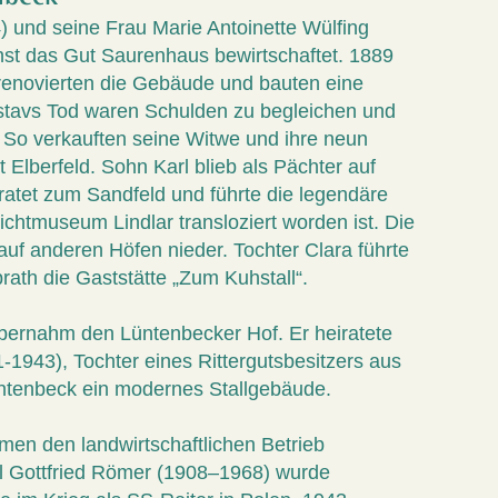
und seine Frau Marie Antoinette Wülfing
st das Gut Saurenhaus bewirtschaftet. 1889
renovierten die Gebäude und bauten eine
stavs Tod waren Schulden zu begleichen und
. So verkauften seine Witwe und ihre neun
 Elberfeld. Sohn Karl blieb als Pächter auf
ratet zum Sandfeld und führte die legendäre
ilichtmuseum Lindlar transloziert worden ist. Die
auf anderen Höfen nieder. Tochter Clara führte
ath die Gaststätte „Zum Kuhstall“.
ernahm den Lüntenbecker Hof. Er heiratete
1943), Tochter eines Rittergutsbesitzers aus
üntenbeck ein modernes Stallgebäude.
en den landwirtschaftlichen Betrieb
l Gottfried Römer (1908–1968) wurde